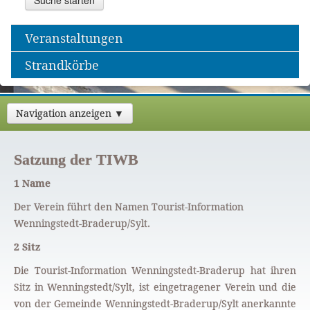
Veranstaltungen
Strandkörbe
Navigation anzeigen ▼
Satzung der TIWB
1 Name
Der Verein führt den Namen Tourist-Information
Wenningstedt-Braderup/Sylt.
2 Sitz
Die Tourist-Information Wenningstedt-Braderup hat ihren
Sitz in Wenningstedt/Sylt, ist eingetragener Verein und die
von der Gemeinde Wenningstedt-Braderup/Sylt anerkannte