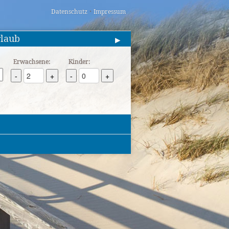
·
Datenschutz
Impressum
rlaub
▶
Erwachsene:
Kinder:
-
+
-
+